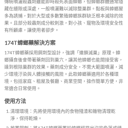
傳統噴灑殺蟲劑雖能即時殺死表面蟑螂，但蟑螂群體通常隱
藏在縫隙或深處，一般噴灑難以滅除整巢群。黏板與蟑螂屋
多為誘捕，對於大型或多數繁殖蟑螂族群缺乏根本滅除的效
果。且部分殺蟲劑成分較刺激，對小孩、寵物及環境安全性
有所顧慮，讓使用者卻步。
174T蟑螂藥解決方案
174T蟑螂藥採用餌劑型設計，強調「連鎖滅巢」原理。蟑
螂攝食後會帶著藥劑回到巢穴，讓其他蟑螂也能間接受害，
達到根除巢群的效果。藥劑成分安全，不需大範圍噴灑，減
少環境汙染與人體接觸的風險。此款蟑螂藥適用於各種環
境，包括家庭、租屋及餐廳、商業空間，操作簡單方便，非
常適合日常使用。
使用方法
清理環境：先將使用環境內的食物殘渣和雜物清理乾
淨，保持乾燥。
放置餌劑：將174T蟑螂藥置於蟑螂經常出沒的角落或縫