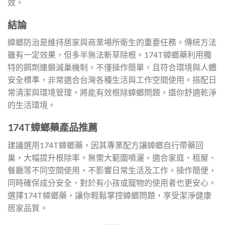
效。
結論
蟑螂防治是維持居家與商業場所衛生的重要任務。傳統方法
雖有一定效果，但多半無法斬草除根。174T蟑螂藥利用獨
特的餌劑連鎖滅巢機制，不僅操作簡單，且符合環境與人體
安全標準，非常適合台灣各種生活與工作空間使用。搭配日
常清潔與環境管理，將能有效根除蟑螂問題，還你舒適乾淨
的生活環境。
174T蟑螂藥產品推薦
建議選用174T蟑螂藥，因其專業配方讓蟑螂自行帶藥回
巢，大幅提升根除率。無需大範圍噴灑，適合家庭、租屋、
餐廳等不同空間使用，不影響日常生活及工作。操作簡便，
同時確保成分安全，對於有小孩或寵物的使用者也更安心。
選擇174T蟑螂藥，讓你輕鬆掌控蟑螂問題，享受潔淨健康
居家品質。