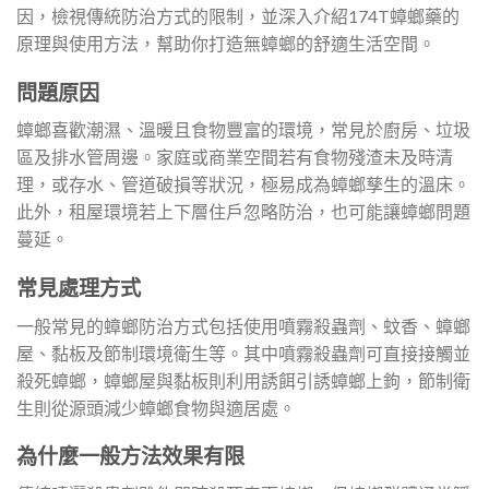
因，檢視傳統防治方式的限制，並深入介紹174T蟑螂藥的
原理與使用方法，幫助你打造無蟑螂的舒適生活空間。
問題原因
蟑螂喜歡潮濕、溫暖且食物豐富的環境，常見於廚房、垃圾
區及排水管周邊。家庭或商業空間若有食物殘渣未及時清
理，或存水、管道破損等狀況，極易成為蟑螂孳生的溫床。
此外，租屋環境若上下層住戶忽略防治，也可能讓蟑螂問題
蔓延。
常見處理方式
一般常見的蟑螂防治方式包括使用噴霧殺蟲劑、蚊香、蟑螂
屋、黏板及節制環境衛生等。其中噴霧殺蟲劑可直接接觸並
殺死蟑螂，蟑螂屋與黏板則利用誘餌引誘蟑螂上鉤，節制衛
生則從源頭減少蟑螂食物與適居處。
為什麼一般方法效果有限