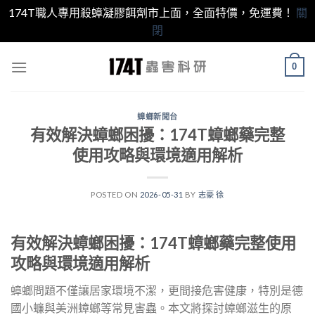
174T職人專用殺蟑凝膠餌劑市上面，全面特價，免運費！
關
閉
跳
0
至
內
容
蟑螂新聞台
有效解決蟑螂困擾：174T蟑螂藥完整
使用攻略與環境適用解析
POSTED ON
2026-05-31
BY
志豪 徐
有效解決蟑螂困擾：174T蟑螂藥完整使用
攻略與環境適用解析
蟑螂問題不僅讓居家環境不潔，更間接危害健康，特別是德
國小蠊與美洲蟑螂等常見害蟲。本文將探討蟑螂滋生的原