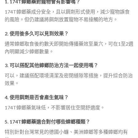
1. 174T蟑螂藥對寵物會有影響嗎？
174T蟑螂藥成分安全，且以餌劑形式使用，減少寵物誤食
的風險。但仍建議將餌劑放置寵物不易接觸的地方。
2. 使用後多久可以見到效果？
通常蟑螂取食後約數天即開始傳播藥效至巢穴，可在1至2週
內明顯減少蟑螂數量。
3. 可以搭配其他蟑螂防治方法一起使用嗎？
可以，建議搭配環境清潔及密閉縫隙等措施，提升綜合防治
效果。
4. 使用餌劑是否會產生氣味？
174T蟑螂藥氣味低，不影響居住空間舒適度。
5. 174T蟑螂藥適合對付哪些蟑螂種類？
特別針對台灣常見的德國小蠊、美洲蟑螂等多種蟑螂均有