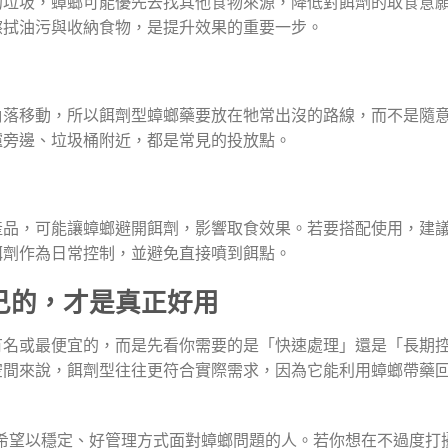
的垃圾，蟑螂可能優先去找其他食物來源，降低對餌劑的取食意
擦拭油污與收納食物，是提升效果的重要一步。
角落移動，所以餌劑型蟑螂藥要放在牠常出沒的路線，而不是隨
爐旁邊、垃圾桶附近，都是常見的投放點。
產品，可能讓蟑螂避開餌劑，影響取食效果。若要搭配使用，建
餌劑作為日常控制，並避免直接噴到餌點。
己的，才是真正好用
有名或最便宜的，而是先看你需要的是「快速處理」還是「長期
空間來說，餌劑型往往更符合實際需求，因為它能利用蟑螂帶藥
合希望以穩定、好管理方式面對蟑螂問題的人。若你想在不過度打