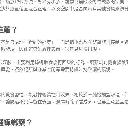
潔，擺放也較方便。對於有小孩、寵物或需顧及衛生觀感的空間
取決於放置位置是否正確，以及空間中是否同時有其他食物來源
推薦？
它不是只處理「看到的那隻」，而是把重點放在整體族群控制。
全數發現，因此若只能處理表面，很容易反覆出現。
為益達胺，主要利用蟑螂取食後再回巢的行為，讓藥劑有機會擴散
租屋處、餐飲場所與商業空間等需要持續維持整潔的環境。
螂的覓食習性，能發揮後續控制效果。相較於單純接觸型處理，
驟，讓防治不只停留在表面。選擇時除了看成分，也要注意產品
選蟑螂藥？