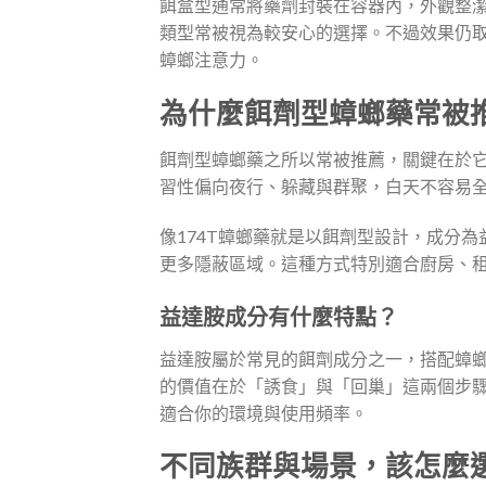
餌盒型通常將藥劑封裝在容器內，外觀整
類型常被視為較安心的選擇。不過效果仍
蟑螂注意力。
為什麼餌劑型蟑螂藥常被
餌劑型蟑螂藥之所以常被推薦，關鍵在於
習性偏向夜行、躲藏與群聚，白天不容易
像174T蟑螂藥就是以餌劑型設計，成分
更多隱蔽區域。這種方式特別適合廚房、
益達胺成分有什麼特點？
益達胺屬於常見的餌劑成分之一，搭配蟑
的價值在於「誘食」與「回巢」這兩個步
適合你的環境與使用頻率。
不同族群與場景，該怎麼