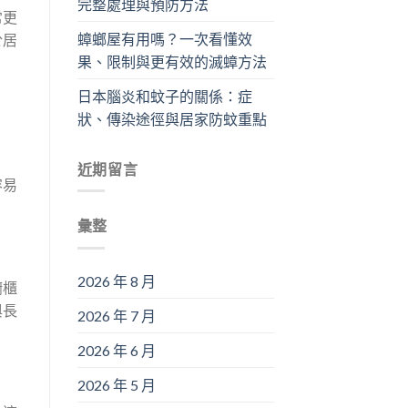
完整處理與預防方法
常更
蟑螂屋有用嗎？一次看懂效
於居
果、限制與更有效的滅蟑方法
日本腦炎和蚊子的關係：症
狀、傳染途徑與居家防蚊重點
近期留言
容易
彙整
2026 年 8 月
櫥櫃
與長
2026 年 7 月
2026 年 6 月
2026 年 5 月