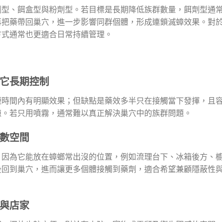
劑型、餌盒型與粉劑型。若目標是長期降低族群數量，餌劑型通
再把藥帶回巢穴，進一步影響同群個體，形成連鎖滅蟑效果。對
方式通常也更適合日常持續管理。
靠它長期控制
短時間內有明顯效果；但缺點是藥效多半只在接觸當下發揮，且
隙。若只用噴霧，通常難以真正解決巢穴中的族群問題。
多數空間
，因為它能放在蟑螂常出沒的位置，例如流理台下、冰箱後方、
後回到巢穴，進而讓更多個體接觸到藥劑，適合希望兼顧隱蔽性
庭與店家