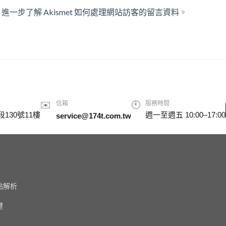
。
進一步了解 Akismet 如何處理網站訪客的留言資料
。
✉️
信箱
🕙
服務時間
130號11樓
週一至週五 10:00–17:00
service@174t.com.tw
點解析
鍵