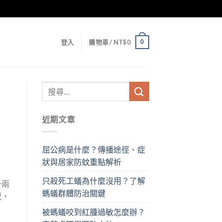
0
登入
購物車 /
NT$
0
近期文章
屈公病是什麼？傳播途徑、症
狀與居家防蚊重點解析
只殺死工蟻為什麼沒用？了解
一兩
螞蟻群體防治關鍵
況，
被螞蟻咬到紅腫過敏怎麼辦？