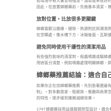
若環境中有大量食物殘渣、油垢或未收好
因此，在放置蟑螂藥前，先做基本清潔、
放對位置，比放很多更關鍵
蟑螂喜歡沿牆邊、縫隙、熱源附近與潮濕
在空曠處。像水槽下方、冰箱後面、瓦斯
避免同時使用干擾性的清潔用品
有些強烈氣味的清潔劑、殺蟲噴霧或驅蟑
用途區分清楚，例如噴霧處理明顯蟑螂、
蟑螂藥推薦結論：適合自
如果你正在找蟑螂藥推薦，先別急著選最
制」。對多數居家、租屋族、餐廳與商業
的特性，逐步達到連鎖滅蟑效果。
174T蟑螂藥採用益達胺餌劑型設計，適