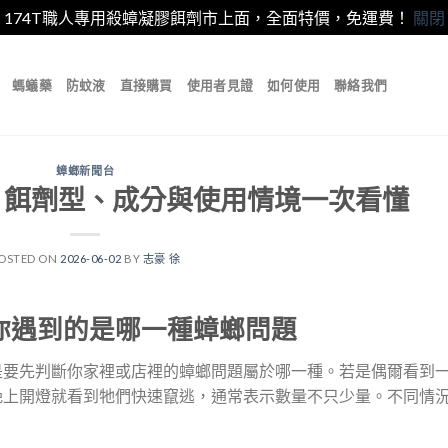
174T職人專用殺蟑凝膠餌劑市上面，全面特價，免運費！
關閉
螞蟻藥
防蚊液
直接購買
使用者見證
如何使用
聯絡我們
蟑螂新聞台
？餌劑型、成分與使用情境一次看懂
OSTED ON
2026-06-02
BY
志豪 徐
你遇到的是哪一種蟑螂問題
是要先判斷你家裡或店裡的蟑螂問題屬於哪一種。若是偶爾看到
晚上開燈就看到牠們快速竄逃，通常表示數量不只少量。不同情