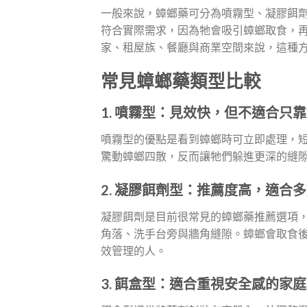
一般來說，蟑螂藥可分為噴霧型、凝膠餌
符合實際需求，因為牠會吸引蟑螂取食，
家、租屋族、餐廳與商業空間來說，這種
常見蟑螂藥類型比較
1. 噴霧型：見效快，但不適合只
噴霧型的優點是看到蟑螂時可立即處理，
驚動蟑螂四散，反而讓牠們躲進更深的縫
2. 凝膠餌劑型：推薦度高，適合
凝膠餌劑是目前很常見的蟑螂藥推薦選項
角落、洗手台旁與牆角縫隙。蟑螂會取食
效管理的人。
3. 餌盒型：適合重視安全感的家