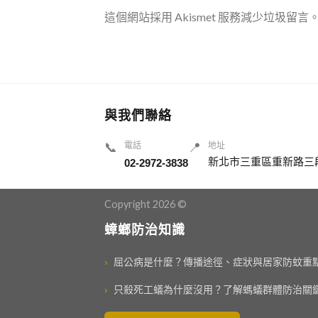
這個網站採用 Akismet 服務減少垃圾留言
與我們聯絡
📞
電話
📍
地址
新北市三重區重新路三段
02-2972-3838
Copyright 2026 ©
蟑螂防治知識
›
屈公病是什麼？傳播途徑、症狀與居家防蚊重
›
只殺死工蟻為什麼沒用？了解螞蟻群體防治關