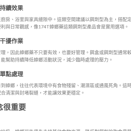
持續效果
在廚房、浴室與家具縫隙中。這類空間建議以餌劑型為主，搭配
利與日常觀感，像174T蟑螂藥這類餌劑型產品會是實用選項。
干擾作業
管理，因此蟑螂藥不只要有效，也要好管理。餌盒或餌劑型通常
，能幫助持續降低蟑螂活動狀況，減少臨時處理的壓力。
單點處理
看到蟑螂，往往代表環境中有食物殘留、潮濕區或通風死角。這
配合清潔與封堵裂縫，才能讓效果更穩定。
念很重要