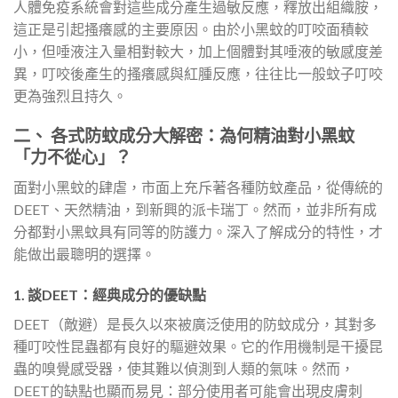
人體免疫系統會對這些成分產生過敏反應，釋放出組織胺，
這正是引起搔癢感的主要原因。由於小黑蚊的叮咬面積較
小，但唾液注入量相對較大，加上個體對其唾液的敏感度差
異，叮咬後產生的搔癢感與紅腫反應，往往比一般蚊子叮咬
更為強烈且持久。
二、 各式防蚊成分大解密：為何精油對小黑蚊
「力不從心」？
面對小黑蚊的肆虐，市面上充斥著各種防蚊產品，從傳統的
DEET、天然精油，到新興的派卡瑞丁。然而，並非所有成
分都對小黑蚊具有同等的防護力。深入了解成分的特性，才
能做出最聰明的選擇。
1. 談DEET：經典成分的優缺點
DEET（敵避）是長久以來被廣泛使用的防蚊成分，其對多
種叮咬性昆蟲都有良好的驅避效果。它的作用機制是干擾昆
蟲的嗅覺感受器，使其難以偵測到人類的氣味。然而，
DEET的缺點也顯而易見：部分使用者可能會出現皮膚刺