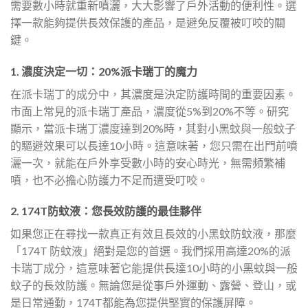
需要數小時就重新噴灑，大大影響了戶外活動的便利性。選
擇一款能夠提供長效保護的產品，是避免反覆被叮咬的關
鍵。
1. 濃度決定一切：20%派卡瑞丁的魔力
在派卡瑞丁的成分中，其濃度是決定防護時間的重要因素。
市面上常見的派卡瑞丁產品，濃度從5%到20%不等。研究
顯示，當派卡瑞丁濃度達到20%時，其對小黑蚊與一般蚊子
的驅避效果可以長達10小時。這意味著，您只需在出門前噴
灑一次，就能在戶外享受數小時的安心時光，無需頻繁補
噴，也不必擔心防護力不足而遭受叮咬。
2. 174T防蚊液：您長效防護的最佳夥伴
如果您正在尋找一款真正有效且長效的小黑蚊防蚊液，那麼
「174T 防蚊液」絕對是您的首選。我們採用高達20%的派
卡瑞丁成分，這意味著它能提供長達10小時的小黑蚊與一般
蚊子的長效防護。無論您是從事戶外運動、露營、登山，或
是日常通勤，174T都能為您提供堅實的保護屏障。