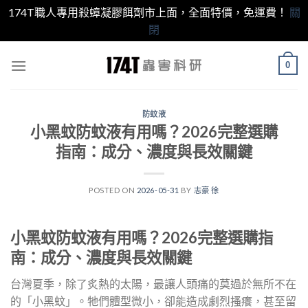
174T職人專用殺蟑凝膠餌劑市上面，全面特價，免運費！
關
閉
跳
0
至
內
容
防蚊液
小黑蚊防蚊液有用嗎？2026完整選購
指南：成分、濃度與長效關鍵
POSTED ON
2026-05-31
BY
志豪 徐
小黑蚊防蚊液有用嗎？2026完整選購指
南：成分、濃度與長效關鍵
台灣夏季，除了炙熱的太陽，最讓人頭痛的莫過於無所不在
的「小黑蚊」。牠們體型微小，卻能造成劇烈搔癢，甚至留