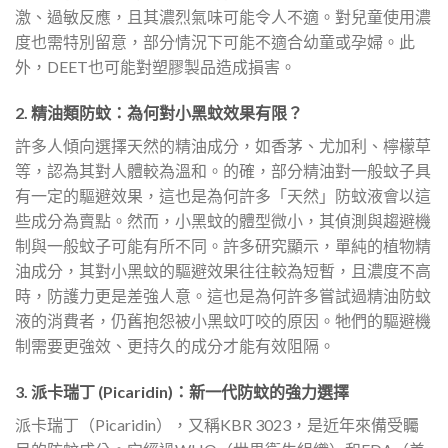
激、過敏反應，且其濃烈氣味可能令人不適。對兒童使用濃
度也需特別留意，部分情況下可能不適合幼童或孕婦。此
外，DEET也可能對塑膠製品造成損害。
2. 精油類防蚊：為何對小黑蚊效果有限？
許多人傾向選擇天然的精油成分，如香茅、尤加利、檸檬草
等，認為其對人體較為溫和。的確，部分精油對一般蚊子具
有一定的驅避效果，這也是為何許多「天然」防蚊液會以這
些成分為賣點。然而，小黑蚊的體型微小，其偵測與趨避機
制與一般蚊子可能有所不同。許多研究顯示，單純的植物精
油成分，其對小黑蚊的驅避效果往往較為短暫，且濃度不高
時，防護力更是差強人意。這也是為何許多嘗試過精油防蚊
液的消費者，仍舊抱怨被小黑蚊叮咬的原因。牠們的驅避機
制需要更強效、更持久的成分才能有效阻隔。
3. 派卡瑞丁 (Picaridin)：新一代防蚊的強力選擇
派卡瑞丁（Picaridin），又稱KBR 3023，是近年來備受矚