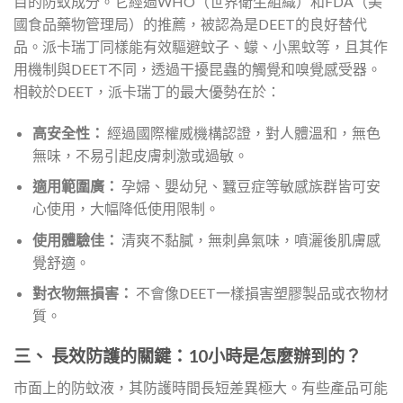
目的防蚊成分。它經過WHO（世界衛生組織）和FDA（美
國食品藥物管理局）的推薦，被認為是DEET的良好替代
品。派卡瑞丁同樣能有效驅避蚊子、蠓、小黑蚊等，且其作
用機制與DEET不同，透過干擾昆蟲的觸覺和嗅覺感受器。
相較於DEET，派卡瑞丁的最大優勢在於：
高安全性：
經過國際權威機構認證，對人體溫和，無色
無味，不易引起皮膚刺激或過敏。
適用範圍廣：
孕婦、嬰幼兒、蠶豆症等敏感族群皆可安
心使用，大幅降低使用限制。
使用體驗佳：
清爽不黏膩，無刺鼻氣味，噴灑後肌膚感
覺舒適。
對衣物無損害：
不會像DEET一樣損害塑膠製品或衣物材
質。
三、 長效防護的關鍵：10小時是怎麼辦到的？
市面上的防蚊液，其防護時間長短差異極大。有些產品可能