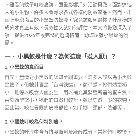
下難看的蚊子叮咬痕跡，嚴重影響戶外活動興致。面對這惱
人的小生物，許多人會尋求各式各樣的防蚊產品。然而，市
面上琳瑯滿目的小黑蚊防蚊液，究竟該如何選擇？什麼樣的
成分才真正有效？長效性又該如何評估？本文將帶您深入了
解，提供2026年最完整的選購指南，助您遠離小黑蚊的侵
擾。
一、 小黑蚊是什麼？為何這麼「惹人厭」？
1. 小黑蚊的真面目
首先，釐清對小黑蚊的認知至關重要。許多人誤以為小黑蚊
是蚊子，但牠其實是「台灣鋏蠓」，簡稱蠓。牠們體型極
小，雌蠓以吸食人血為生，用以補充其繁殖所需的蛋白質。
由於體型微小，牠們的口器也較短，難以穿透一般的衣物，
因此常叮咬在暴露的皮膚部位，如手腳、頸部、臉部等。
2. 小黑蚊叮咬為何特別癢？
小黑蚊的唾液中含有抗凝血劑及麻醉成分，當牠們叮咬後，