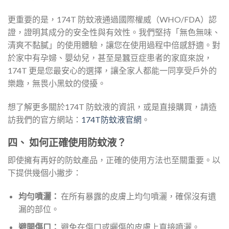
更重要的是，174T 防蚊液通過國際權威（WHO/FDA）認
證，證明其成分的安全性與有效性。我們堅持「無色無味、
清爽不黏膩」的使用體驗，讓您在使用過程中倍感舒適。對
於家中有孕婦、嬰幼兒，甚至是蠶豆症患者的家庭來說，
174T 更是您最安心的選擇，讓全家人都能一同享受戶外的
樂趣，無畏小黑蚊的侵擾。
想了解更多關於174T 防蚊液的資訊，或是直接購買，請造
訪我們的官方網站：
174T防蚊液官網
。
四、 如何正確使用防蚊液？
即使擁有再好的防蚊產品，正確的使用方法也至關重要。以
下提供幾個小撇步：
均勻噴灑：
在所有暴露的皮膚上均勻噴灑，確保沒有遺
漏的部位。
避開傷口：
避免在傷口或曬傷的皮膚上直接噴灑。