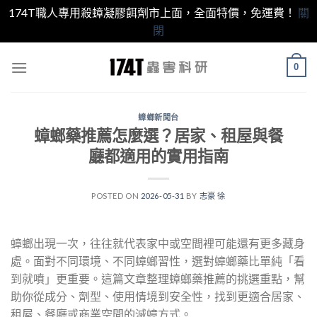
174T職人專用殺蟑凝膠餌劑市上面，全面特價，免運費！
關
閉
跳
0
至
內
容
蟑螂新聞台
蟑螂藥推薦怎麼選？居家、租屋與餐
廳都適用的實用指南
POSTED ON
2026-05-31
BY
志豪 徐
蟑螂出現一次，往往就代表家中或空間裡可能還有更多藏身
處。面對不同環境、不同蟑螂習性，選對蟑螂藥比單純「看
到就噴」更重要。這篇文章整理蟑螂藥推薦的挑選重點，幫
助你從成分、劑型、使用情境到安全性，找到更適合居家、
租屋、餐廳或商業空間的滅蟑方式。