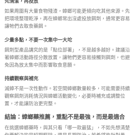
先清潔，再投放
如果周圍有大量食物殘渣，蟑螂可能更傾向吃其他來源。先
把環境整理乾淨，再在蟑螂常出沒處投放餌劑，通常更容易
讓牠們去取食藥餌。
少量多點，不要一次集中一大坨
餌劑型產品講究的是「點位部署」，不是越多越好。建議沿
著蟑螂活動路徑分散放置，讓牠們更容易接觸到餌劑，也避
免因為放太集中而影響取食意願。
持續觀察與補充
滅蟑不是一次性動作。若空間蟑螂數量較多，可能需要持續
觀察餌劑消耗情況與蟑螂活動變化，必要時補充或調整位
置，才能讓防治更完整。
結論：蟑螂藥推薦，重點不是最強，而是最適合
在挑選蟑螂藥時，與其只看「哪一款最猛」，不如先想清楚
你要解決的是短期驅除，還是長期防治。若希望能針對巢