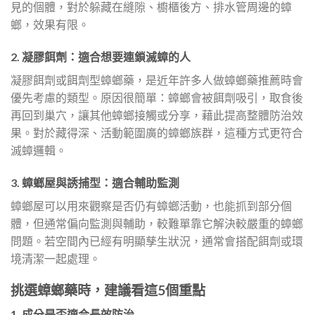
見的個體，對於躲藏在縫隙、櫥櫃後方、排水管周邊的蟑
螂，效果有限。
2. 凝膠餌劑：適合想要連鎖滅蟑的人
凝膠餌劑或餌劑型蟑螂藥，是近年許多人做蟑螂藥推薦時會
優先考慮的類型。原因很簡單：蟑螂會被餌劑吸引，取食後
再回到巢穴，讓其他蟑螂接觸或分享，藉此提高整體防治效
果。對於藏得深、活動範圍廣的蟑螂族群，這種方式更符合
滅蟑邏輯。
3. 蟑螂屋與誘捕型：適合輔助監測
蟑螂屋可以用來觀察是否仍有蟑螂活動，也能抓到部分個
體，但通常偏向監測與輔助，較難單靠它解決較嚴重的蟑螂
問題。若空間內已經有明顯孳生狀況，通常會搭配餌劑或環
境清潔一起處理。
挑選蟑螂藥時，建議看這5個重點
1. 成分是否適合長效防治