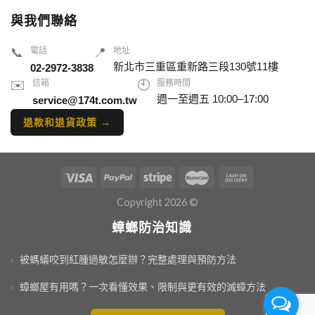
與我們聯絡
📞
電話
📍
地址
新北市三重區重新路三段130號11樓
02-2972-3838
✉️
信箱
🕙
服務時間
週一至週五 10:00–17:00
service@174t.com.tw
退款和退貨政策 →
Copyright 2026 ©
蟑螂防治知識
›
被螞蟻咬到紅腫過敏怎麼辦？完整處理與預防方法
›
蟑螂屋有用嗎？一次看懂效果、限制與更有效的滅蟑方法