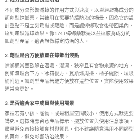
不同成分會影響滅蟑的作用方式與速度。以
益達胺
為成分的
餌劑型蟑螂藥，常被用在需要持續防治的場景，因為它的設
計重點不是立刻驚嚇或驅離，而是讓蟑螂取食後帶回巢內，
達到連鎖滅蟑效果。像174T蟑螂藥就是以益達胺為成分的
餌劑型產品，適合想做穩定防治的人。
2. 劑型是否方便放置在蟑螂出沒點
蟑螂通常喜歡躲在溫暖、潮濕、狹窄且有食物來源的地方，
例如流理台下方、冰箱後方、瓦斯爐周邊、櫃子縫隙、垃圾
桶附近。餌劑型產品若能方便放在這些位置，實際使用效果
通常會更好。
3. 是否適合家中成員與使用場景
家裡若有小孩、寵物，或是租屋空間較小，使用方式就更要
講究。選擇時應留意產品標示、擺放位置與使用注意事項，
盡量避免直接接觸食材與餐具，也不建議隨意混用不同類型
的藥劑，避免影響防治效果。