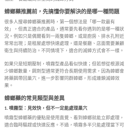
蟑螂藥推薦前，先搞懂你要解決的是哪一種問題
很多人搜尋蟑螂藥推薦時，第一個想法是「哪一款最有
效」，但真正適合的產品，通常要先看你遇到的是哪一種狀
況。例如只是偶爾看到一兩隻蟑螂，或是廚房、排水孔附近
常常出現；是租屋處想快速處理，還是餐廳、店面需要兼顧
衛生與持續防治。不同情境下，適合的滅蟑方式會不一樣。
如果只是短期壓制，噴霧型產品看似快速；但若想從根源減
少蟑螂數量，餌劑型通常更符合長期使用需求，因為蟑螂會
將藥餌帶回巢穴，進一步影響同群蟑螂，形成連鎖滅蟑效
果。
蟑螂藥的常見類型與差異
1. 噴霧型：見效快，但不一定能處理巢穴
噴霧型蟑螂藥的優點是使用直覺、看到蟑螂就能立即處理，
適合臨時驅趕或快速反應。不過，噴霧多半只能處理當下可