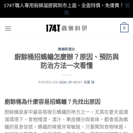
174T職人專用殺蟑凝膠餌劑市上面，全面特價，免運費！
關
閉
跳
0
至
內
容
蟑螂新聞台
廚餘桶招螞蟻怎麼辦？原因、預防與
防治方法一次看懂
POSTED ON
2026-07-05
BY
志豪 徐
廚餘桶為什麼容易招螞蟻？先找出原因
廚餘桶是家中最容易吸引螞蟻的地方之一，尤其在夏天或潮
濕環境下，食物殘渣、湯汁、果皮糖分與氣味，都會成為螞
蟻的覓食信號。螞蟻的嗅覺非常敏銳，只要聞到食物味道，