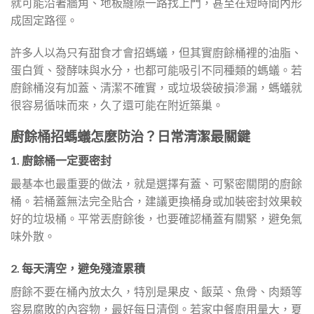
就可能沿著牆角、地板縫隙一路找上門，甚至在短時間內形
成固定路徑。
許多人以為只有甜食才會招螞蟻，但其實廚餘桶裡的油脂、
蛋白質、發酵味與水分，也都可能吸引不同種類的螞蟻。若
廚餘桶沒有加蓋、清潔不確實，或垃圾袋破損滲漏，螞蟻就
很容易循味而來，久了還可能在附近築巢。
廚餘桶招螞蟻怎麼防治？日常清潔最關鍵
1. 廚餘桶一定要密封
最基本也最重要的做法，就是選擇有蓋、可緊密關閉的廚餘
桶。若桶蓋無法完全貼合，建議更換桶身或加裝密封效果較
好的垃圾桶。平常丟廚餘後，也要確認桶蓋有關緊，避免氣
味外散。
2. 每天清空，避免殘渣累積
廚餘不要在桶內放太久，特別是果皮、飯菜、魚骨、肉類等
容易腐敗的內容物，最好每日清倒。若家中餐廚用量大，夏