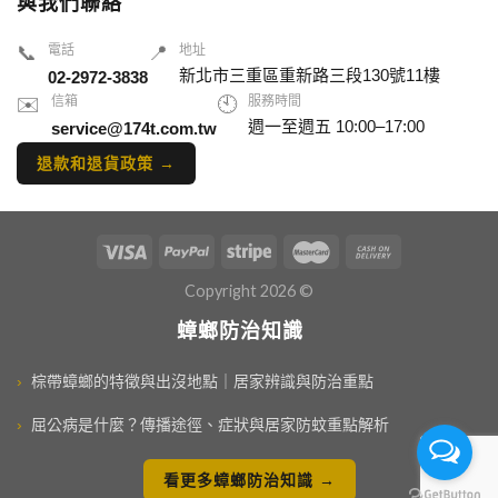
與我們聯絡
📞
電話
📍
地址
新北市三重區重新路三段130號11樓
02-2972-3838
✉️
信箱
🕙
服務時間
週一至週五 10:00–17:00
service@174t.com.tw
退款和退貨政策 →
Copyright 2026 ©
蟑螂防治知識
›
棕帶蟑螂的特徵與出沒地點｜居家辨識與防治重點
›
屈公病是什麼？傳播途徑、症狀與居家防蚊重點解析
看更多蟑螂防治知識 →