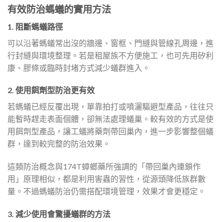
有效防治螞蟻的實用方法
1. 阻斷螞蟻路徑
可以沿著螞蟻常出沒的牆邊、窗框、門縫與管線孔周邊，進
行封縫與環境整理。若是租屋族不方便施工，也可先用矽利
康、膠條或臨時封堵方式減少蟻群進入。
2. 使用餌劑型防治更有效
若螞蟻已經反覆出現，單靠拍打或噴灑驅避型產品，往往只
能暫時趕走表面個體，卻無法處理蟻巢。較有效的方式是使
用餌劑型產品，讓工蟻將藥劑帶回巢內，進一步影響整個蟻
群，達到較完整的防治效果。
這類防治概念與174T蟑螂藥所強調的「帶回巢內連鎖作
用」原理相似，都是利用害蟲的習性，從源頭降低族群數
量。不過螞蟻防治仍需搭配環境管理，效果才會更穩定。
3. 減少使用會驚擾蟻群的方法