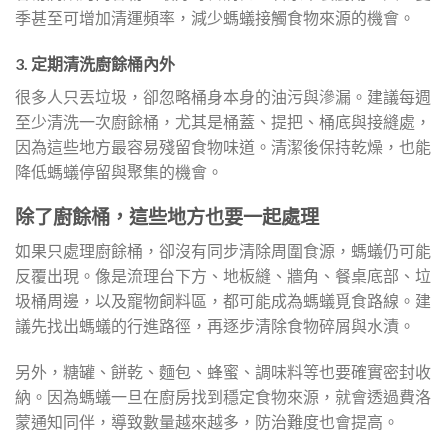
季甚至可增加清運頻率，減少螞蟻接觸食物來源的機會。
3. 定期清洗廚餘桶內外
很多人只丟垃圾，卻忽略桶身本身的油污與滲漏。建議每週
至少清洗一次廚餘桶，尤其是桶蓋、提把、桶底與接縫處，
因為這些地方最容易殘留食物味道。清潔後保持乾燥，也能
降低螞蟻停留與聚集的機會。
除了廚餘桶，這些地方也要一起處理
如果只處理廚餘桶，卻沒有同步清除周圍食源，螞蟻仍可能
反覆出現。像是流理台下方、地板縫、牆角、餐桌底部、垃
圾桶周邊，以及寵物飼料區，都可能成為螞蟻覓食路線。建
議先找出螞蟻的行進路徑，再逐步清除食物碎屑與水漬。
另外，糖罐、餅乾、麵包、蜂蜜、調味料等也要確實密封收
納。因為螞蟻一旦在廚房找到穩定食物來源，就會透過費洛
蒙通知同伴，導致數量越來越多，防治難度也會提高。