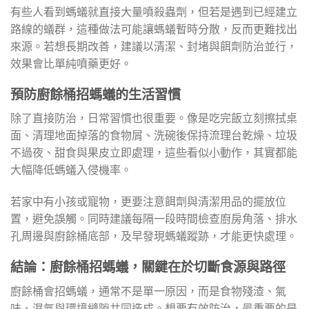
有些人看到螞蟻就直接大量噴殺蟲劑，但若是遇到已經建立
路線的蟻群，這種做法可能讓螞蟻暫時分散，反而更難找出
來源。若想長期改善，建議以清潔、封堵與餌劑防治並行，
效果會比單純噴藥更好。
預防廚餘桶招螞蟻的生活習慣
除了直接防治，日常習慣也很重要。像是吃完飯立刻擦拭桌
面、清理地面掉落的食物屑、洗碗後保持流理台乾燥、垃圾
不過夜、甜食與果皮立即處理，這些看似小動作，其實都能
大幅降低螞蟻入侵機率。
若家中有小孩或寵物，更要注意餌劑與清潔用品的擺放位
置，避免誤觸。同時建議每隔一段時間檢查廚房角落、排水
孔周邊與廚餘桶底部，及早發現螞蟻蹤跡，才能更快處理。
結論：廚餘桶招螞蟻，關鍵在於切斷食源與路徑
廚餘桶會招螞蟻，通常不是單一原因，而是食物殘渣、氣
味、濕氣與環境縫隙共同造成。想要有效防治，最重要的是