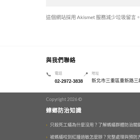
這個網站採用 Akismet 服務減少垃圾留言
與我們聯絡
📞
電話
📍
地址
新北市三重區重新路三段
02-2972-3838
Copyright 2026 ©
蟑螂防治知識
›
只殺死工蟻為什麼沒用？了解螞蟻群體防治關
›
被螞蟻咬到紅腫過敏怎麼辦？完整處理與預防