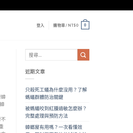
0
登入
購物車 /
NT$
0
近期文章
只殺死工蟻為什麼沒用？了解
對蟑
螞蟻群體防治關鍵
接蟑
被螞蟻咬到紅腫過敏怎麼辦？
完整處理與預防方法
對不
重
蟑螂屋有用嗎？一次看懂效