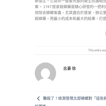
新滋生，它提供一整套完整的衛生防護組
案。 174T居家殺蟑藥是精心研發的一
效除去蟑螂害蟲，尤其適合於居家、辦公室
殺蟑藥，用最小的成本和最大的結果，打
This entry wa
志豪 徐
難殺了！檢測發現北部蟑螂對「這些