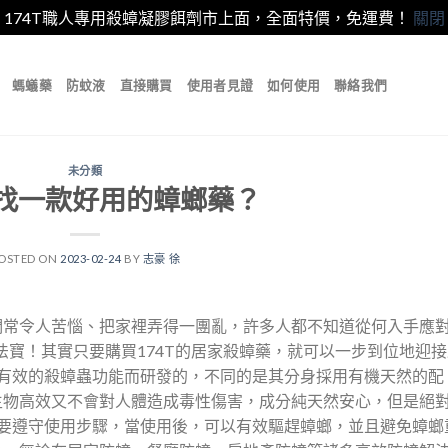
174T職人專用殺蟑凝膠餌劑市上面，全面特價，免運費！
關閉
螞蟻藥
防蚊液
直接購買
使用者見證
如何使用
聯絡我們
未分類
找一款好用的蟑螂藥？
OSTED ON
2023-02-24
BY
志豪 徐
們常令人苦惱、把家裡弄得一團亂，許多人都不知道從何入手應
法寶！其實只要購買174T的居家殺蟑藥，就可以一步到位地迎
快速有效的殺蟑蟲功能而研發的，不同的是其分身採用有機天然的配
生物高效又不會對人體造成毒性傷害，成分純天然安心，但是絕
時候要遵守使用步驟，當使用後，可以有效驅趕蟑螂，並且避免蟑螂