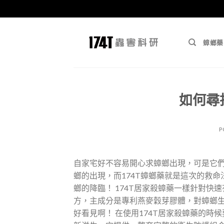
跳
至
蟑螂藥
內
容
如何尋
P
自家宅好不容易開心求蟑螂出現，可是它
螂的出現，而174T蟑螂藥就是這次的救命
螂的降臨！ 174T居家殺蟑藥一樣針對
方，主成分是專利燕麥穀芽膠體，對蟑螂
好看見啊！ 在使用174T居家殺蟑藥的