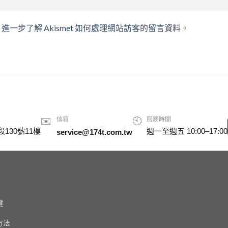
。
進一步了解 Akismet 如何處理網站訪客的留言資料
。
✉️
信箱
🕙
服務時間
130號11樓
週一至週五 10:00–17:00
service@174t.com.tw
鍵
方法