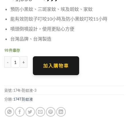
始
前
預防小黑蚊、三斑家蚊、埃及斑蚊、家蚊
價
價
格：
格：
能有效防蚊子叮咬10小時及防小黑蚊叮咬11小時
NT$1,350。
NT$999。
噴頭倒噴設計，使用更貼心方便
台灣品牌、台灣製造
98 件庫存
【174T】派卡瑞丁(Picaridin)20% 防蚊液 60 ml 3入 數量
加入購物車
貨號:
174t-防蚊液-3
分類:
174T防蚊液