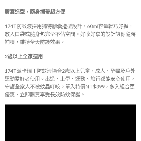
膠囊造型，隨身攜帶超方便
174T防蚊液採用獨特膠囊造型設計，60ml容量輕巧好握，
放入口袋或隨身包完全不佔空間。好收好拿的設計讓你隨時
補噴，維持全天防護效果。
2歲以上全家適用
174T派卡瑞丁防蚊液適合2歲以上兒童、成人、孕婦及戶外
運動愛好者使用。出遊、上學、運動、旅行都能安心使用，
守護全家人不被蚊蟲叮咬。單入特價NT$399，多入組合更
優惠，立即購買享受長效防蚊保護。