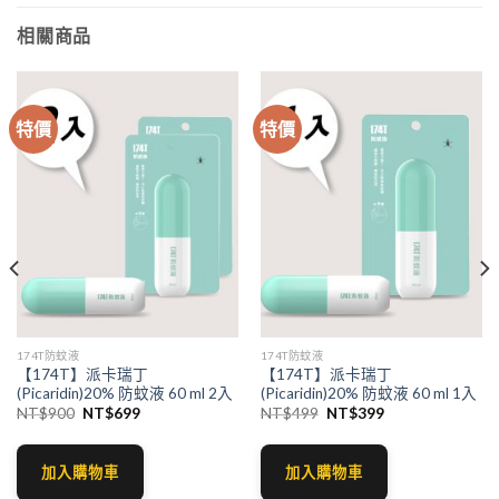
相關商品
特價
特價
174T防蚊液
174T防蚊液
【174T】派卡瑞丁
【174T】派卡瑞丁
(Picaridin)20% 防蚊液 60 ml 2入
(Picaridin)20% 防蚊液 60 ml 1入
原
目
原
目
NT$
900
NT$
699
NT$
499
NT$
399
始
前
始
前
價
價
價
價
格：
格：
格：
格：
。
NT$900。
NT$699。
NT$499。
NT$399。
加入購物車
加入購物車