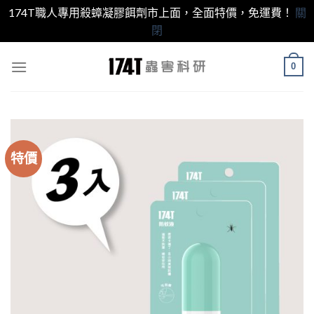
174T職人專用殺蟑凝膠餌劑市上面，全面特價，免運費！
關
閉
跳
0
至
內
容
特價