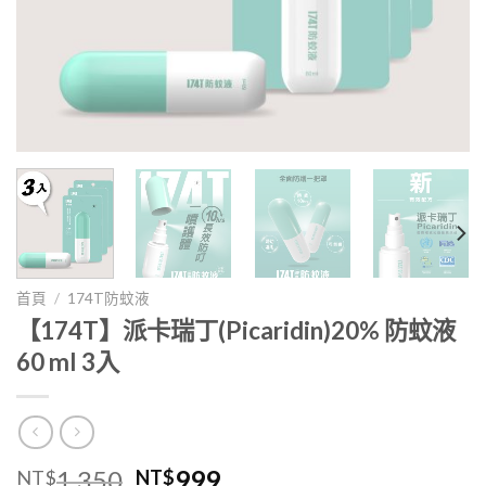
首頁
/
174T防蚊液
【174T】派卡瑞丁(Picaridin)20% 防蚊液
60 ml 3入
原
目
1,350
999
NT$
NT$