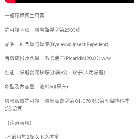
一般環境衛生用藥
許可證字號：環署衛製字第2503號
品名：拜樂蚊防蚊液(Byelewun Insect Repellent)
有效成份及含量：派卡瑞丁(Picaridin)20.0 % w/w
性能：忌避台灣鋏蠓(小黑蚊)、蚊子(人用忌避)
劑型及內容量：液劑60(毫升)
環藥販賣許可證：環藥販賣字第 01-070 號 (第五媒體科技
(股)公司
【注意事項】
-不適用於2歲以下之孩童